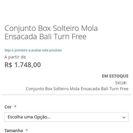
Conjunto Box Solteiro Mola
Saltar
para
Ensacada Bali Turn Free
o
início
da
Seja o primeiro a avaliar este produto
Galeria
A partir de
de
R$ 1.748,00
imagens
EM ESTOQUE
SKU
Conjunto Box Solteiro Mola Ensacada Bali Turn Free
Cor
Tamanho