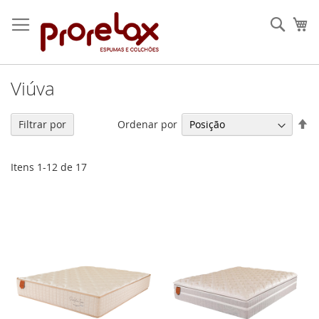
Pular
para
Pesqu
Me
o
conteúdo
Viúva
De
Ordenar por
Filtrar por
Di
De
Itens
1
-
12
de
17