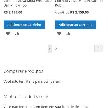
Colchão Viúva Mola Ensacada
Colchão Viúva Mola Ensacada
Bali Pillow Top
Rubi
R$ 2.139,00
R$ 2.159,00
A partir de
Adicionar ao Carrinho
Adicionar ao Carrinho
ADICIONAR
ADICIONAR
ADICIONAR
ADICIONAR
À
PARA
À
PARA
Página
Págin
Próxi
Você
Página
1
2
LISTA
COMPARAR
LISTA
COMPARAR
esta
DE
DE
lendo
DESEJOS
DESEJOS
Comparar Produtos
a
pagina
Você não tem itens para comparar.
Minha Lista de Desejos
Você não tem nenhum item em sua lista de desejos.