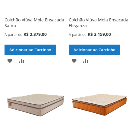
Colchão Viúva Mola Ensacada
Colchão Viúva Mola Ensacada
Safira
Eleganza
R$ 2.379,00
R$ 3.159,00
A partir de
A partir de
Adicionar ao Carrinho
Adicionar ao Carrinho
ADICIONAR
ADICIONAR
ADICIONAR
ADICIONAR
À
PARA
À
PARA
LISTA
COMPARAR
LISTA
COMPARAR
DE
DE
DESEJOS
DESEJOS