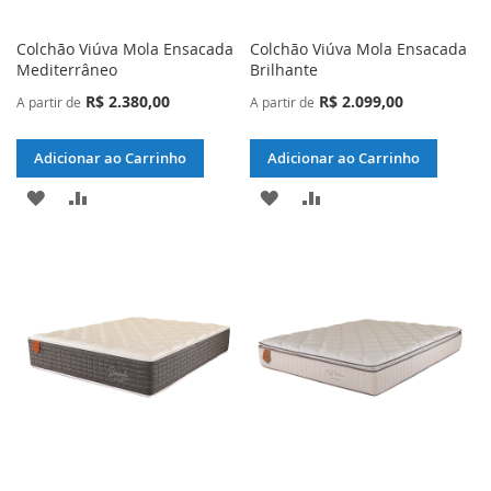
Colchão Viúva Mola Ensacada
Colchão Viúva Mola Ensacada
Mediterrâneo
Brilhante
R$ 2.380,00
R$ 2.099,00
A partir de
A partir de
Adicionar ao Carrinho
Adicionar ao Carrinho
ADICIONAR
ADICIONAR
ADICIONAR
ADICIONAR
À
PARA
À
PARA
LISTA
COMPARAR
LISTA
COMPARAR
DE
DE
DESEJOS
DESEJOS