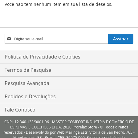
Você não tem nenhum item em sua lista de desejos.
Inscreva-
Assinar
se
na
nossa
Política de Privacidade e Cookies
Newsletter:
Termos de Pesquisa
Pesquisa Avançada
Pedidos e Devoluções
Fale Conosco
CNPJ: 12.340.133/0001-96 - MASTER COMFORT INDÚSTRIA E COMÉRCIO DE
ESPUMAS E COLCHÕES LTDA. 2020 Prorelax Store - ® Todos direitos
reservados - Desenvolvido por Web Maringá Estr. Vitória de São Pedro, 765 -
Mandaguari - PR - Brasil - CEP: 86975-000. Preços e condições de