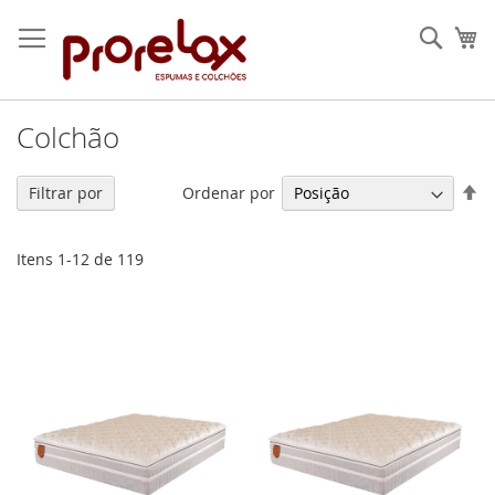
Pular
para
Pesqu
Me
o
conteúdo
Colchão
De
Ordenar por
Filtrar por
Di
De
Itens
1
-
12
de
119