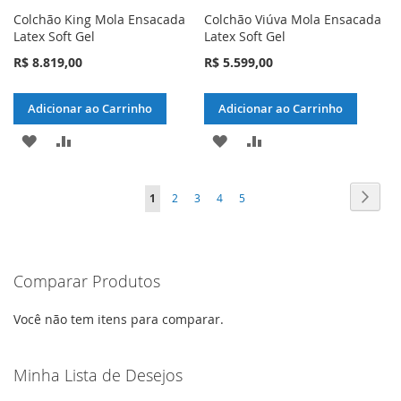
Colchão King Mola Ensacada
Colchão Viúva Mola Ensacada
Latex Soft Gel
Latex Soft Gel
R$ 8.819,00
R$ 5.599,00
Adicionar ao Carrinho
Adicionar ao Carrinho
ADICIONAR
ADICIONAR
ADICIONAR
ADICIONAR
À
PARA
À
PARA
Página
Págin
Próxi
Você
Página
Página
Página
Página
1
2
3
4
5
LISTA
COMPARAR
LISTA
COMPARAR
esta
DE
DE
lendo
DESEJOS
DESEJOS
Comparar Produtos
a
pagina
Você não tem itens para comparar.
Minha Lista de Desejos