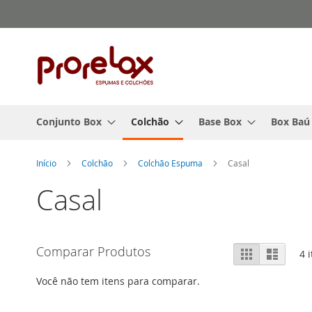
Pular
para
o
conteúdo
Conjunto Box
Colchão
Base Box
Box Baú
Início
Colchão
Colchão Espuma
Casal
Casal
Ver
Comparar Produtos
Grade
Lista
4
i
como
Você não tem itens para comparar.