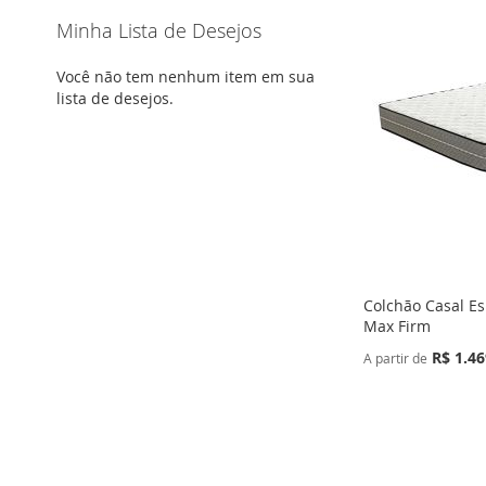
Minha Lista de Desejos
Você não tem nenhum item em sua
lista de desejos.
Colchão Casal E
Max Firm
R$ 1.46
A partir de
Adicionar ao Carrinho
Adicionar ao Carrinho
Adicionar ao Carrinho
ADICIONAR
ADICIONAR
ADICIONAR
À
ADICIONAR
À
ADICIONAR
À
ADICIONAR