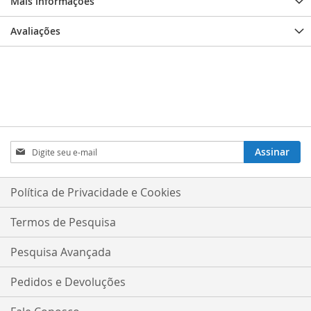
Mais informações
Avaliações
Inscreva-
Assinar
se
na
nossa
Política de Privacidade e Cookies
Newsletter:
Termos de Pesquisa
Pesquisa Avançada
Pedidos e Devoluções