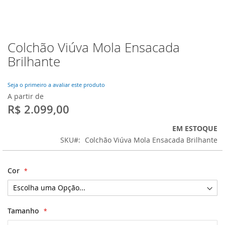
Colchão Viúva Mola Ensacada
Saltar
para
Brilhante
o
início
da
Seja o primeiro a avaliar este produto
Galeria
A partir de
de
R$ 2.099,00
imagens
EM ESTOQUE
SKU
Colchão Viúva Mola Ensacada Brilhante
Cor
Tamanho