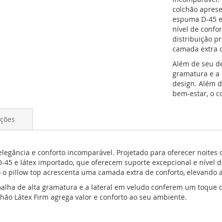
colchão apres
espuma D-45 e 
nível de confo
distribuição p
camada extra d
Além de seu d
gramatura e a 
design. Além d
bem-estar, o c
ações
elegância e conforto incomparável. Projetado para oferecer noites
5 e látex importado, que oferecem suporte excepcional e nível d
 o pillow top acrescenta uma camada extra de conforto, elevando 
ha de alta gramatura e a lateral em veludo conferem um toque d
lchão Látex Firm agrega valor e conforto ao seu ambiente.