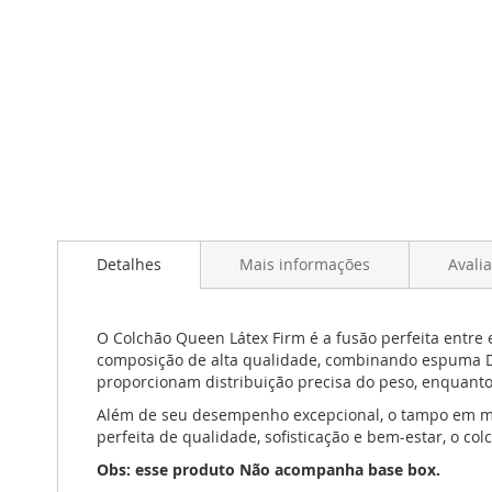
Saltar
para
o
início
da
Galeria
de
imagens
Detalhes
Mais informações
Avali
O Colchão Queen Látex Firm é a fusão perfeita entre 
composição de alta qualidade, combinando espuma D-4
proporcionam distribuição precisa do peso, enquanto
Além de seu desempenho excepcional, o tampo em mal
perfeita de qualidade, sofisticação e bem-estar, o co
Obs: esse produto Não acompanha base box.