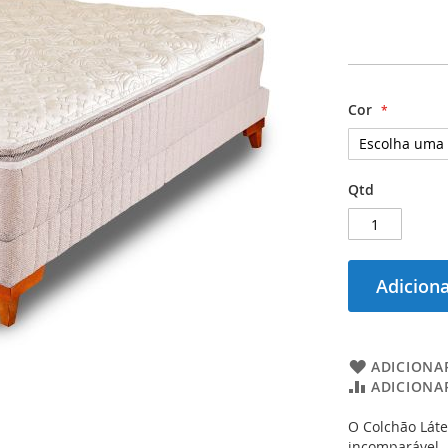
Cor
Qtd
Adiciona
ADICIONAR
ADICIONA
O Colchão Láte
incomparável. 