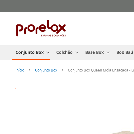
Pular
para
o
conteúdo
Conjunto Box
Colchão
Base Box
Box Baú
Início
Conjunto Box
Conjunto Box Queen Mola Ensacada - L
Pular
para
o
final
da
Galeria
de
imagens