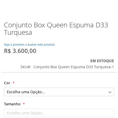
Conjunto Box Queen Espuma D33
Saltar
para
Turquesa
o
início
da
Seja o primeiro a avaliar este produto
R$ 3.600,00
Galeria
de
imagens
EM ESTOQUE
SKU
Conjunto Box Queen Espuma D33 Turquesa-1
Cor
Tamanho