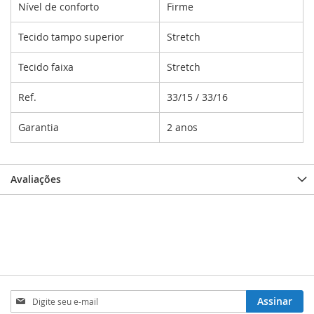
Nível de conforto
Firme
Tecido tampo superior
Stretch
Tecido faixa
Stretch
Ref.
33/15 / 33/16
Garantia
2 anos
Avaliações
Inscreva-
Assinar
se