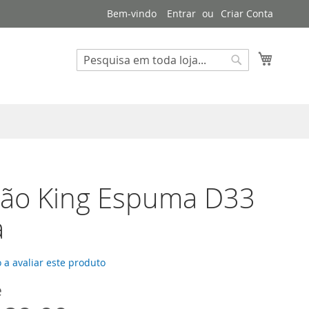
Bem-vindo
Entrar
Criar Conta
Meu Ca
Pesquisa
Pesquisa
hão King Espuma D33
a
 a avaliar este produto
e