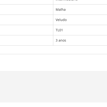
Malha
Veludo
TL01
3 anos