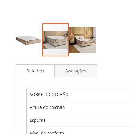
Saltar
para
Detalhes
Avaliações
o
início
da
Galeria
SOBRE O COLCHÃO:
de
imagens
Altura do colchão
Espuma
Nível de conforto