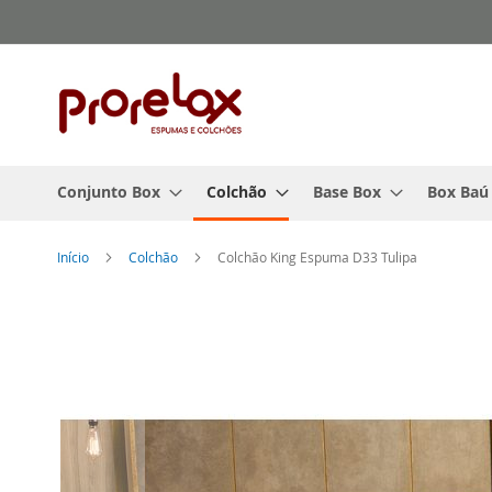
Pular
para
o
conteúdo
Conjunto Box
Colchão
Base Box
Box Baú
Início
Colchão
Colchão King Espuma D33 Tulipa
Pular
para
o
final
da
Galeria
de
imagens