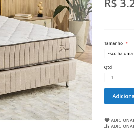
R$ 3.
Tamanho
Qtd
Adiciona
ADICIONAR
ADICIONA