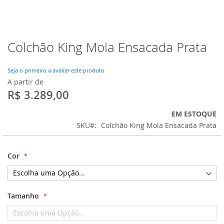
Colchão King Mola Ensacada Prata
Saltar
para
o
Seja o primeiro a avaliar este produto
início
A partir de
da
R$ 3.289,00
Galeria
de
EM ESTOQUE
imagens
SKU
Colchão King Mola Ensacada Prata
Cor
Tamanho